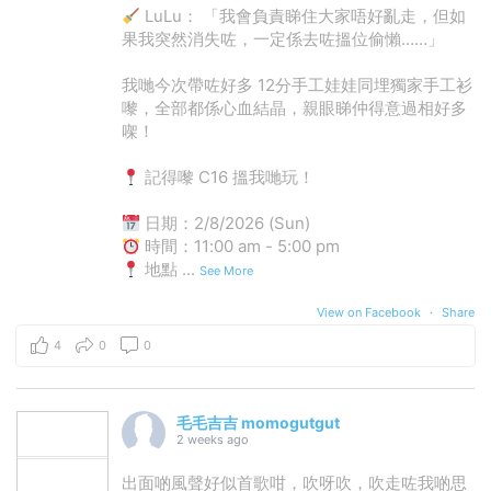
LuLu： 「我會負責睇住大家唔好亂走，但如
果我突然消失咗，一定係去咗搵位偷懶……」
我哋今次帶咗好多 12分手工娃娃同埋獨家手工衫
嚟，全部都係心血結晶，親眼睇仲得意過相好多
㗎！
記得嚟 C16 搵我哋玩！
日期：2/8/2026 (Sun)
時間：11:00 am - 5:00 pm
地點
...
See More
View on Facebook
·
Share
4
0
0
毛毛吉吉 momogutgut
2 weeks ago
出面啲風聲好似首歌咁，吹呀吹，吹走咗我啲思