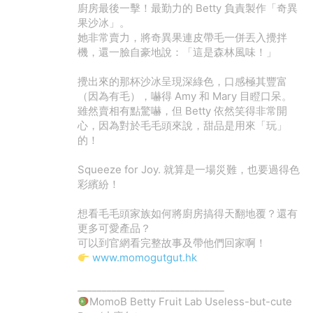
廚房最後一擊！最勤力的 Betty 負責製作「奇異
果沙冰」。
她非常賣力，將奇異果連皮帶毛一併丟入攪拌
機，還一臉自豪地說：「這是森林風味！」
攪出來的那杯沙冰呈現深綠色，口感極其豐富
（因為有毛），嚇得 Amy 和 Mary 目瞪口呆。
雖然賣相有點驚嚇，但 Betty 依然笑得非常開
心，因為對於毛毛頭來說，甜品是用來「玩」
的！
Squeeze for Joy. 就算是一場災難，也要過得色
彩繽紛！
想看毛毛頭家族如何將廚房搞得天翻地覆？還有
更多可愛產品？
可以到官網看完整故事及帶他們回家啊！
www.momogutgut.hk
______________________________
MomoB Betty Fruit Lab Useless-but-cute