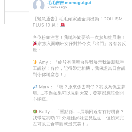
毛毛吉吉 momogutgut
2 weeks ago
【緊急通告】毛毛頭家族全員出動！DOLLISM
PLUS 19 見！
各位粉絲注意！我哋終於要第一次參加娃展啦！
家族入面嗰班女仔對於今次「出門」各有各反
應：
Amy： 「終於有個舞台畀我展示我最新嘅手
工靚衫！各位，記得帶定相機，我保證當日會靚
到令你哋窒息！」
Mary： 「咦？原來係去灣仔？我以為係去夢
境……不過如果可以見到大家，發夢都應該會開
心啲嘅。」
Betty： 「重點係……展場附近有冇好嘢食？
我帶咗我啲 12 分娃娃姊妹去見世面，但如果完
左可以去食芋圓就最完美！」