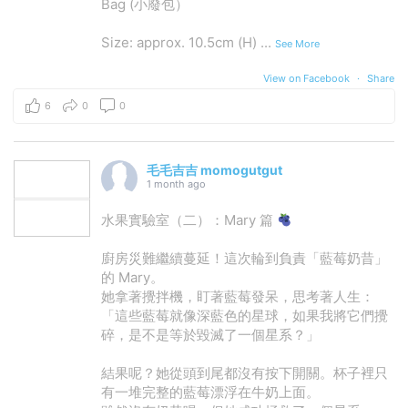
Bag (小廢包）
Size: approx. 10.5cm (H)
...
See More
View on Facebook
·
Share
6
0
0
毛毛吉吉 momogutgut
1 month ago
水果實驗室（二）：Mary 篇
廚房災難繼續蔓延！這次輪到負責「藍莓奶昔」
的 Mary。
她拿著攪拌機，盯著藍莓發呆，思考著人生：
「這些藍莓就像深藍色的星球，如果我將它們攪
碎，是不是等於毀滅了一個星系？」
結果呢？她從頭到尾都沒有按下開關。杯子裡只
有一堆完整的藍莓漂浮在牛奶上面。